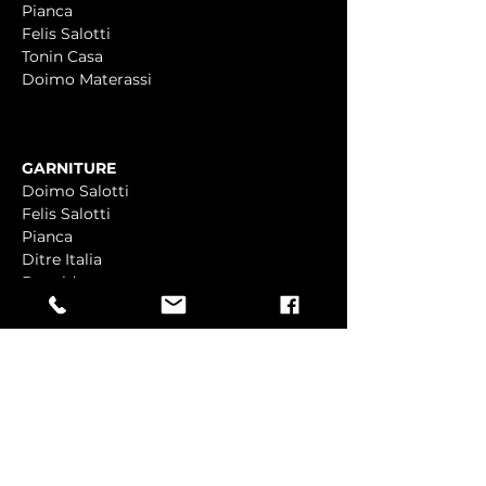
Pianca
Felis Salotti
Tonin Casa
Doimo Materassi
GARNITURE
Doimo Salotti
Felis Salotti
Pianca
Ditre Italia
Bonaldo
PREDSOBLJA
Miniforms
Birex
Tonin Casa