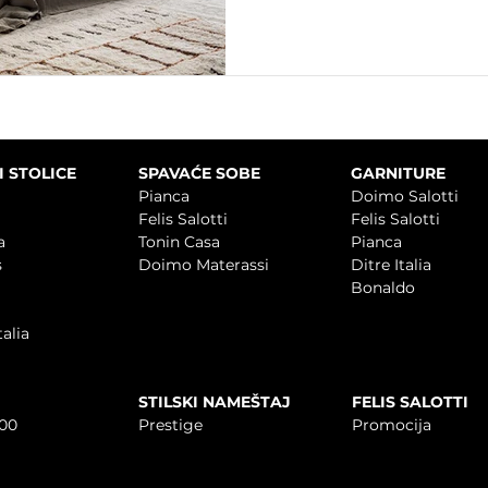
I STOLICE
SPAVAĆE SOBE
GARNITURE
Pianca
Doimo Salotti
i
Felis Salotti
Felis Salotti
a
Tonin Casa
Pianca
s
Doimo Materassi
Ditre Italia
Bonaldo
talia
STILSKI NAMEŠTAJ
FELIS SALOTTI
00
Prestige
Promocija