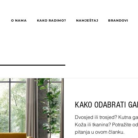
O NAMA
KAKO RADIMO?
NAMJEŠTAJ
BRANDOVI
KAKO ODABRATI GA
Dvosjed ili trosjed? Kutna gar
Koža ili tkanina? Potražite 
pitanja u ovom članku.