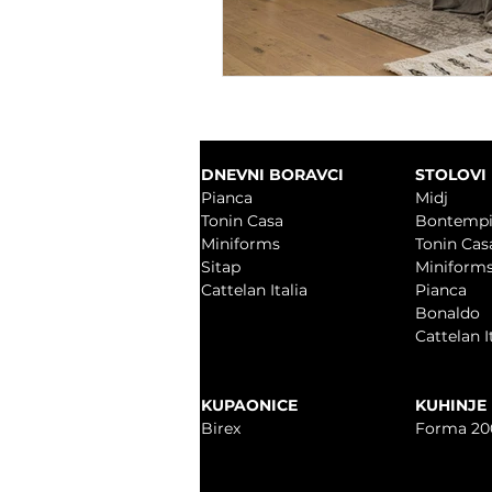
DNEVNI BORAVCI
STOLOVI 
Pianca
Midj
Tonin Casa
Bontemp
Miniforms
Tonin Cas
Sitap
Miniform
Cattelan Italia
Pianca
Bonaldo
Cattelan I
KUPAONICE
KUHINJE
Birex
Forma 20